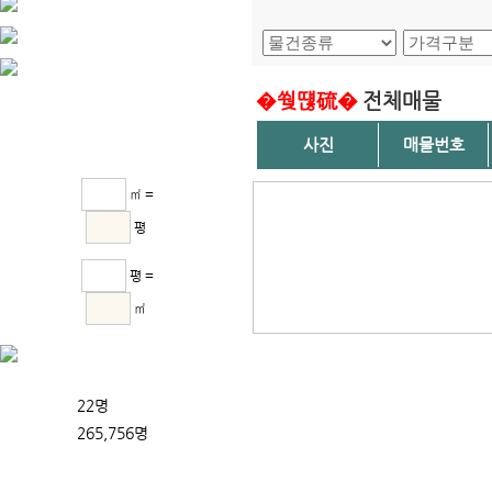
�쒖떊硫�
전체매물
사진
매물번호
㎡ =
평
평 =
㎡
22명
265,756명