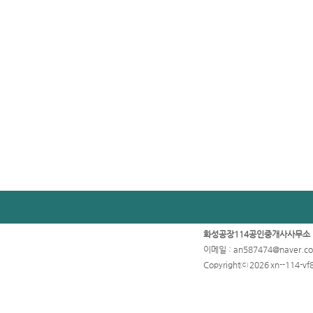
화성공장114공인중개사사무
이메일 : an587474@naver.
Copyrightⓒ 2026 xn--114-vf8ll